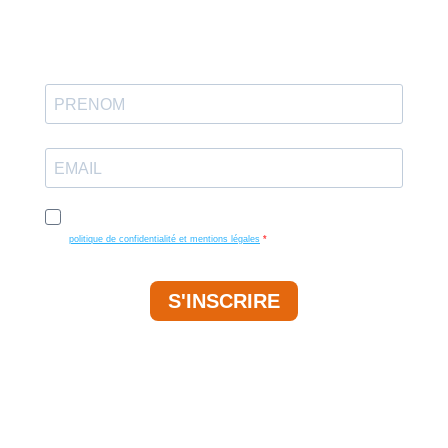
J'accepte de recevoir vos e-mails et confirme avoir pris connaissance de votre
politique de confidentialité et mentions légales
.
S'INSCRIRE